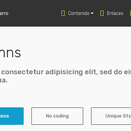
arro
Contenido
Enlaces
umns
 consectetur adipisicing elit, sed do 
ua.
deos
No coding
Unique Sty