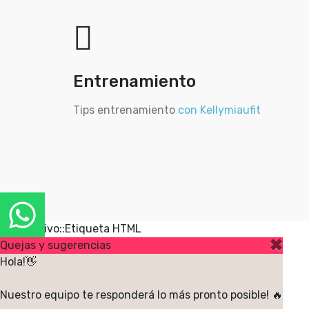
Entrenamiento
Tips entrenamiento
con Kellymiaufit
GTM Activo::Etiqueta HTML
✖
Quejas y sugerencias
Hola!👋
Nuestro equipo te responderá lo más pronto posible! 🔥