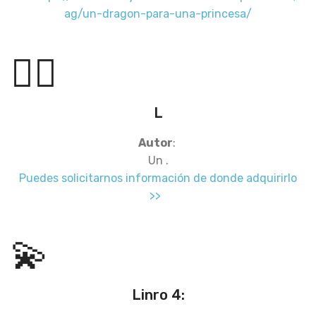
ag/un-dragon-para-una-princesa/
🏴‍☠️
L
Autor
:
Un .
Puedes solicitarnos información de donde adquirirlo
>>
💫
Linro 4: