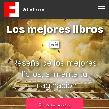
Sitio Farro
Los mejores libros
📖
Reseña de los mejores
libros, alimenta tu
imaginación
Ve las reseñas