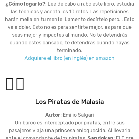
¿Cómo logarlo?
: Lee de cabo a rabo este libro, estudia
las técnicas y acepta los 10 retos. Las repeticiones
harán mella en tu mente. Lamento decírtelo pero... Esto
va a doler. Esto no es para sentirte mejor, es para que
seas mejor y impactes al mundo. No te detendrás
cuando estés cansado, te detendrás cuando hayas
terminado.
Adquiere el libro (en inglés) en amazon
🏴‍☠️
Los Piratas de Malasia
Autor
: Emilio Salgari
Un barco es interceptado por piratas, entre sus
pasajeros viaja una princesa enloquecida. Al llevarla
ante el comandante de los piratas,
Sandokan
: El Tigre